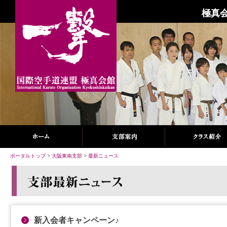
極真会
ポータルトップ
>
大阪東南支部
>
最新ニュース
新入会者キャンペーン♪