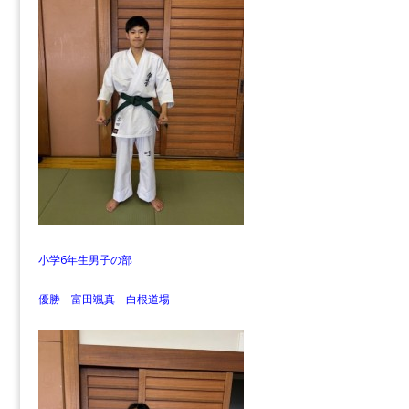
小学6年生男子の部
優勝 富田颯真 白根道場