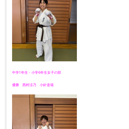
中学1年生・小学6年生女子の部
優勝 西村涼乃 小針道場