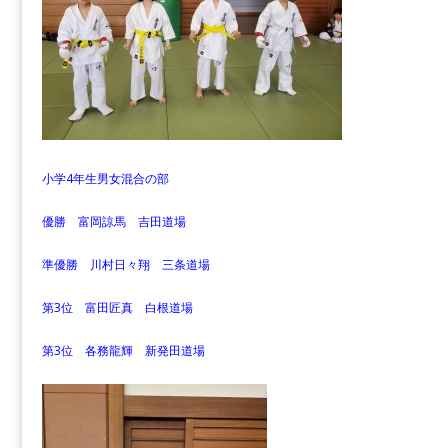
小学4年生男女混合の部
優勝 富岡諒馬 吉田道場
準優勝 川村日々翔 三条道場
第3位 富田匠真 白根道場
第3位 各務龍輝 新発田道場