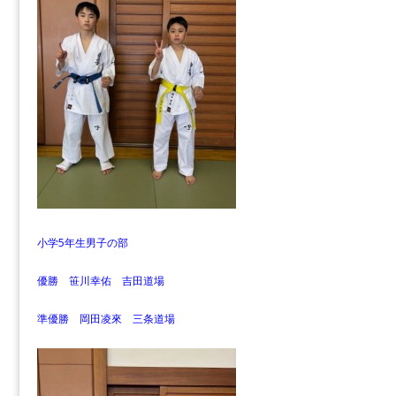
小学5年生男子の部
優勝 笹川幸佑 吉田道場
準優勝 岡田凌來 三条道場