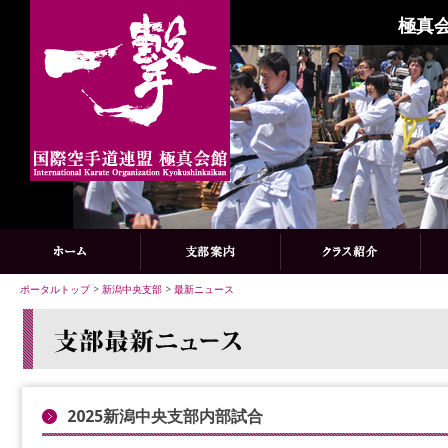
極真会
ポータルトップ
>
新潟中央支部
>
最新ニュース
2025新潟中央支部内部試合