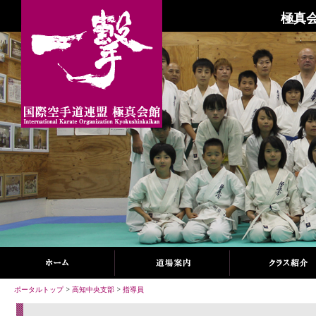
極真会
ポータルトップ
>
高知中央支部
>
指導員