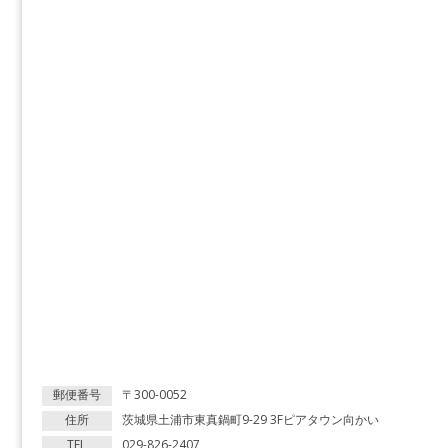
郵便番号
〒300-0052
住所
茨城県土浦市東真鍋町9-29 3Fピアタウン向かい
TEL
029-826-2407