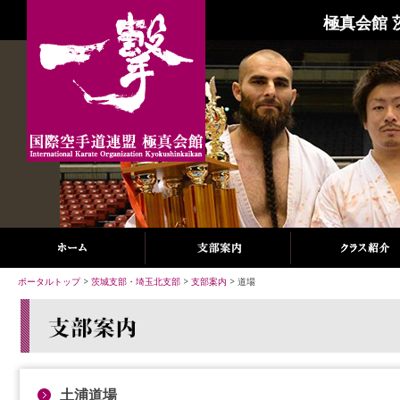
極真会館 
ポータルトップ
>
茨城支部・埼玉北支部
>
支部案内
> 道場
土浦道場