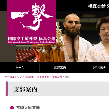
極真会館 
ポータルトップ
>
茨城支部・埼玉北支部
>
支部案内
> 道場
常陸太田道場