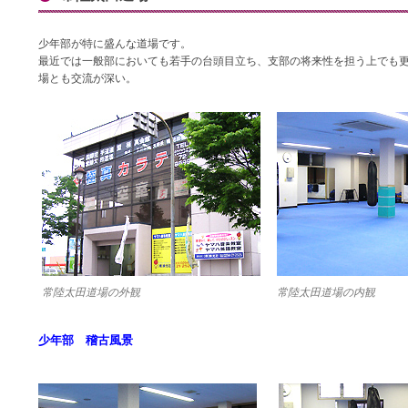
少年部が特に盛んな道場です。
最近では一般部においても若手の台頭目立ち、支部の将来性を担う上でも
場とも交流が深い。
常陸太田道場の外観
常陸太田道場の内観
少年部 稽古風景