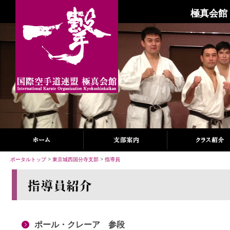
極真会館
ポータルトップ
>
東京城西国分寺支部
>
指導員
ポール・クレーア 参段