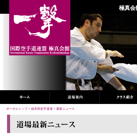
極真会
ポータルトップ
>
総本部岩手道場
>
最新ニュース