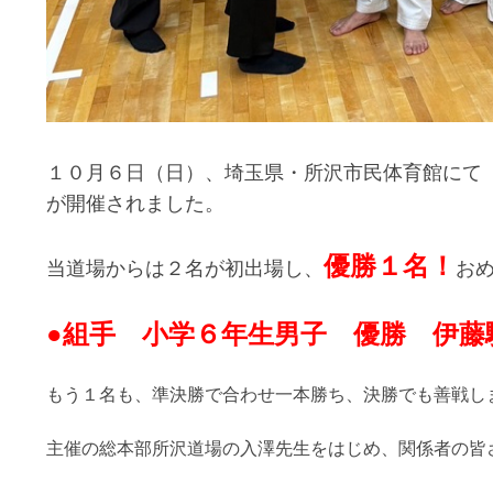
１０月６日（日）、埼玉県・所沢市民体育館にて『
が開催されました。
優勝１名！
当道場からは２名が初出場し、
お
●組手 小学６年生男子
優勝 伊藤
もう１名も、準決勝で合わせ一本勝ち、決勝でも善戦し
主催の総本部所沢道場の入澤先生をはじめ、関係者の皆