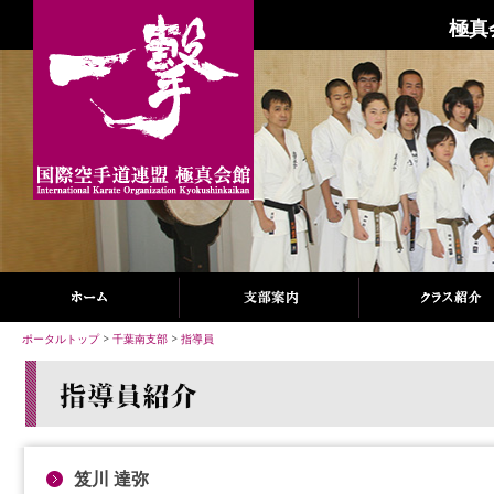
極真
ポータルトップ
>
千葉南支部
>
指導員
笈川 達弥