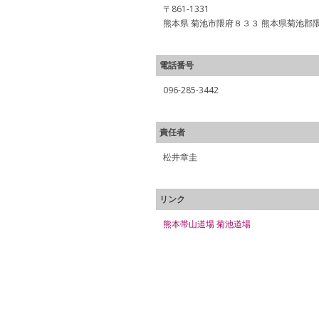
〒861-1331
熊本県 菊池市隈府８３３ 熊本県菊池郡隈
電話番号
096-285-3442
責任者
松井章圭
リンク
熊本帯山道場 菊池道場