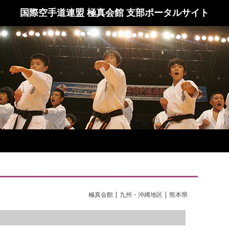
国際空手道連盟 極真会館 支部ポータルサイト
極真会館 | 九州・沖縄地区 | 熊本県