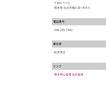
〒861-1112
熊本県 合志市幾久富1450-3
電話番号
096-285-3442
責任者
松井章圭
リンク
熊本帯山道場 合志道場