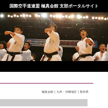
国際空手道連盟 極真会館 支部ポータルサイト
極真会館 | 九州・沖縄地区 | 熊本県