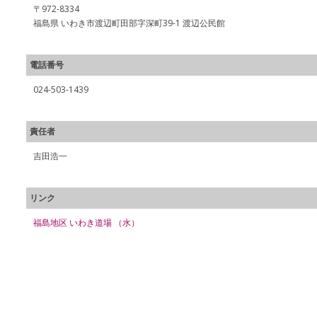
〒972-8334
福島県 いわき市渡辺町田部字深町39-1 渡辺公民館
電話番号
024-503-1439
責任者
吉田浩一
リンク
福島地区 いわき道場 （水）