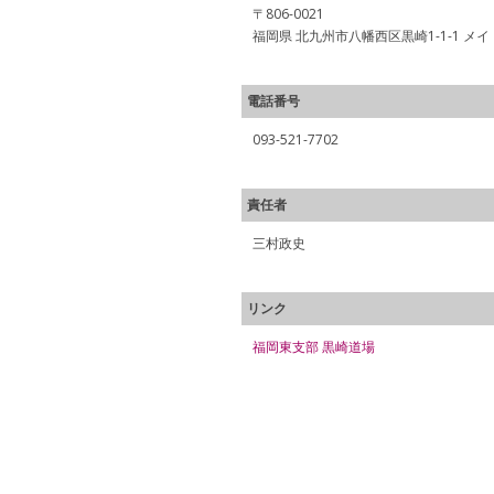
〒806-0021
福岡県 北九州市八幡西区黒崎1-1-1 
電話番号
093-521-7702
責任者
三村政史
リンク
福岡東支部 黒崎道場