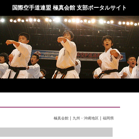
国際空手道連盟 極真会館 支部ポータルサイト
極真会館 | 九州・沖縄地区 | 福岡県