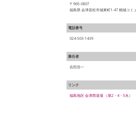
〒965-0807
福島県 会津若松市城東町1-47 鶴城コ
電話番号
024-503-1439
責任者
吉田浩一
リンク
福島地区 会津西道場 （第2・4・5水）