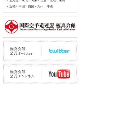
北海道・東北
関東
信越・北陸
東海
近畿
中国
四国
九州・沖縄