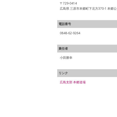
〒729-0414
広島県 三原市本郷町下北方370-1 本郷
電話番号
0848-62-9264
責任者
小田勝幸
リンク
広島支部 本郷道場