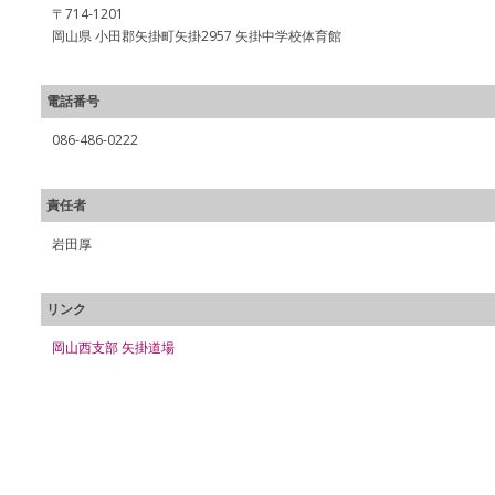
〒714-1201
岡山県 小田郡矢掛町矢掛2957 矢掛中学校体育館
電話番号
086-486-0222
責任者
岩田厚
リンク
岡山西支部 矢掛道場