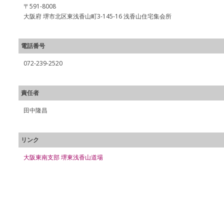
〒591-8008
大阪府 堺市北区東浅香山町3-145-16 浅香山住宅集会所
電話番号
072-239-2520
責任者
田中隆昌
リンク
大阪東南支部 堺東浅香山道場