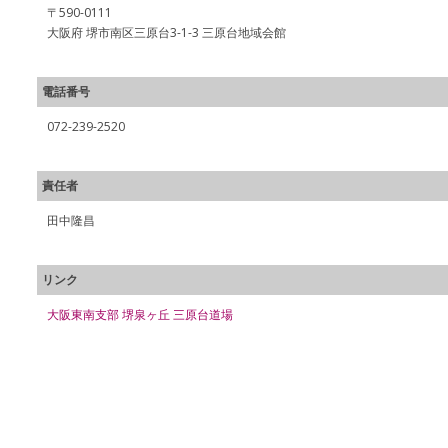
〒590-0111
大阪府 堺市南区三原台3-1-3 三原台地域会館
電話番号
072-239-2520
責任者
田中隆昌
リンク
大阪東南支部 堺泉ヶ丘 三原台道場