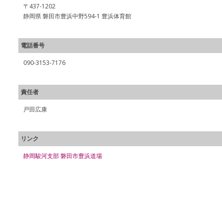
〒437-1202
静岡県 磐田市豊浜中野594-1 豊浜体育館
電話番号
090-3153-7176
責任者
戸田広康
リンク
静岡駿河支部 磐田市豊浜道場