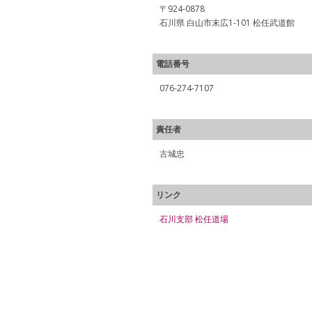
〒924-0878
石川県 白山市末広1-101 松任武道館
電話番号
076-274-7107
責任者
古城忠
リンク
石川支部 松任道場