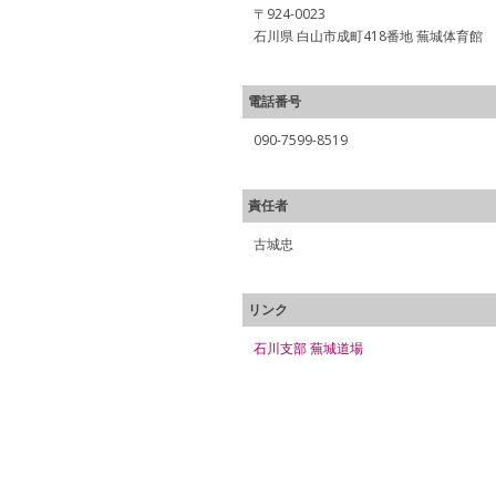
〒924-0023
石川県 白山市成町418番地 蕪城体育館
電話番号
090-7599-8519
責任者
古城忠
リンク
石川支部 蕪城道場