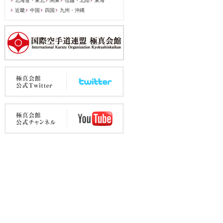
北海道・東北
関東
信越・北陸
東海
近畿
中国
四国
九州・沖縄