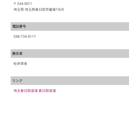
〒344-0011
埼玉県 埼玉県春日部市藤塚1626
電話番号
048-736-8117
責任者
松井章奎
リンク
埼玉春日部道場 春日部道場