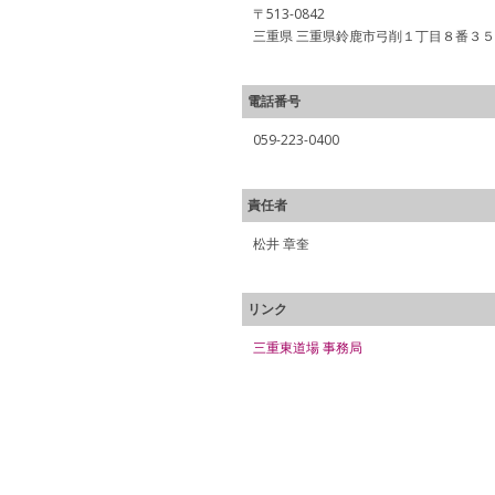
〒513-0842
三重県 三重県鈴鹿市弓削１丁目８番３５
電話番号
059-223-0400
責任者
松井 章奎
リンク
三重東道場 事務局