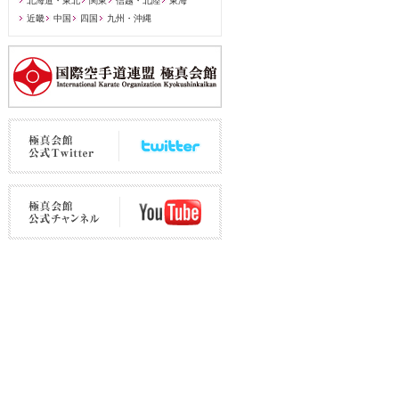
北海道・東北
関東
信越・北陸
東海
近畿
中国
四国
九州・沖縄