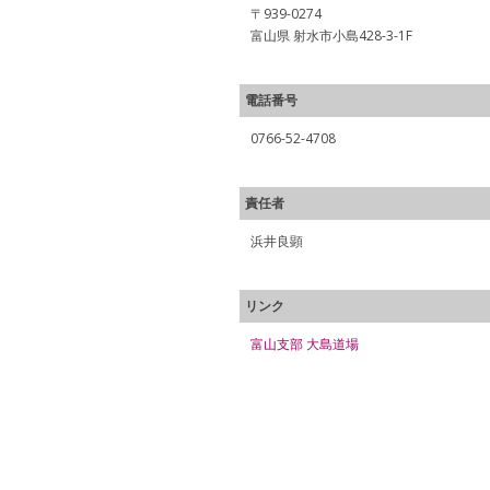
〒939-0274
富山県 射水市小島428-3-1F
電話番号
0766-52-4708
責任者
浜井良顕
リンク
富山支部 大島道場