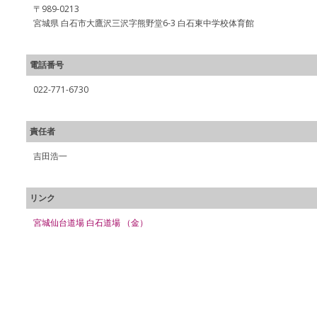
〒989-0213
宮城県 白石市大鷹沢三沢字熊野堂6-3 白石東中学校体育館
電話番号
022-771-6730
責任者
吉田浩一
リンク
宮城仙台道場 白石道場 （金）