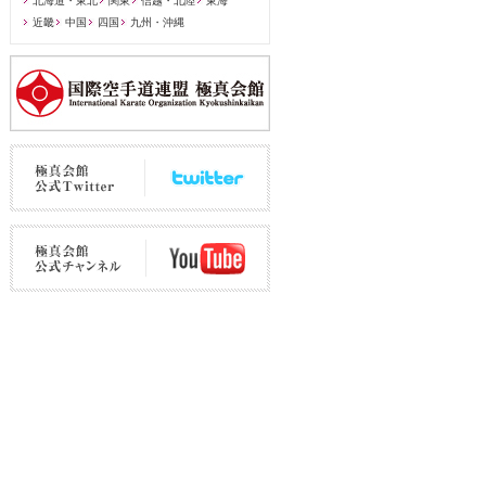
北海道・東北
関東
信越・北陸
東海
近畿
中国
四国
九州・沖縄