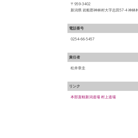
〒959-3402
新潟県 岩船郡神林村大字志田57-4 神
電話番号
0254-66-5457
責任者
松井章圭
リンク
本部直轄新潟道場 村上道場