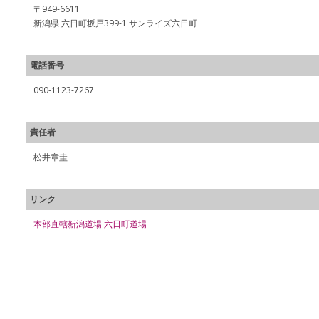
〒949-6611
新潟県 六日町坂戸399-1 サンライズ六日町
電話番号
090-1123-7267
責任者
松井章圭
リンク
本部直轄新潟道場 六日町道場