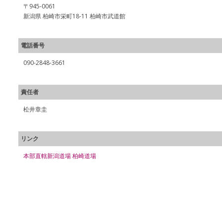
〒945-0061
新潟県 柏崎市栄町18-11 柏崎市武道館
電話番号
090-2848-3661
責任者
松井章圭
リンク
本部直轄新潟道場 柏崎道場