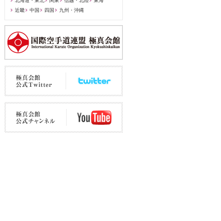
北海道・東北
関東
信越・北陸
東海
近畿
中国
四国
九州・沖縄