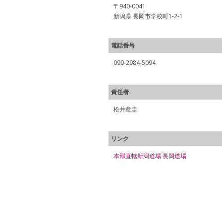
〒940-0041
新潟県 長岡市学校町1-2-1
電話番号
090-2984-5094
責任者
松井章圭
リンク
本部直轄新潟道場 長岡道場