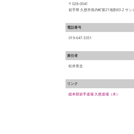
〒028-0041
岩手県 久慈市長内町第21地割63-2 サ
電話番号
019-647-3351
責任者
松井章圭
リンク
総本部岩手道場 久慈道場（木）