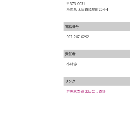
〒373-0031
群馬県 太田市脇屋町254-4
電話番号
027-267-0292
責任者
小林節
リンク
群馬東支部 太田にし道場