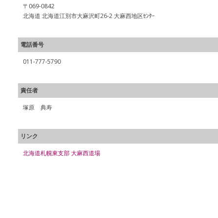
〒069-0842
北海道 北海道江別市大麻沢町26-2 大麻西地区ｾﾝﾀｰ
電話番号
011-777-5790
責任者
塚原 典寿
リンク
北海道札幌東支部 大麻西道場