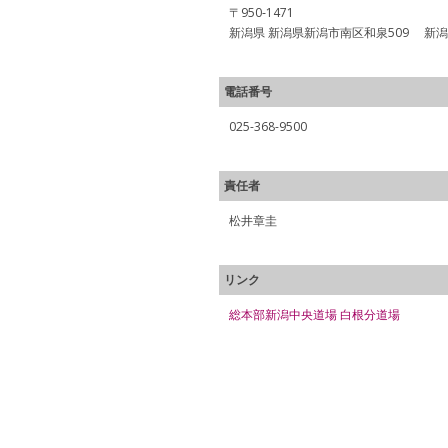
〒950‐1471
新潟県 新潟県新潟市南区和泉509 新
電話番号
025-368-9500
責任者
松井章圭
リンク
総本部新潟中央道場 白根分道場