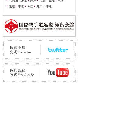
北海道・東北
関東
信越・北陸
東海
近畿
中国
四国
九州・沖縄