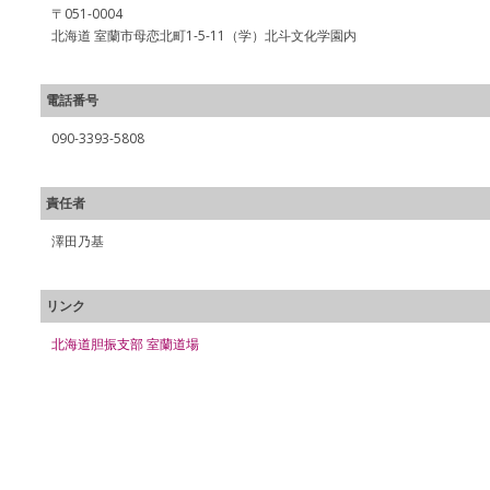
〒051-0004
北海道 室蘭市母恋北町1-5-11（学）北斗文化学園内
電話番号
090-3393-5808
責任者
澤田乃基
リンク
北海道胆振支部 室蘭道場