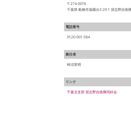
〒274-0076
千葉県 船橋市薬園台3-20-1 習志野自衛
電話番号
0120-001-584
責任者
柿沼英明
リンク
千葉北支部 習志野自衛隊同好会