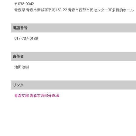
〒038-0042
青森県 青森市新城字平岡163-22 青森市西部市民センター3F多目的ホール
電話番号
017-737-0189
責任者
池田治樹
リンク
青森支部 青森市西部分道場