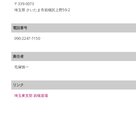
〒339-0073
埼玉県 さいたま市岩槻区上野59-2
電話番号
090-2247-7150
責任者
毛塚慎一
リンク
埼玉東支部 岩槻道場