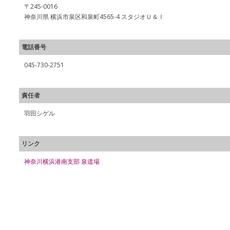
〒245-0016
神奈川県 横浜市泉区和泉町4565-4 スタジオＵ＆Ｉ
電話番号
045-730-2751
責任者
羽田シゲル
リンク
神奈川横浜港南支部 泉道場