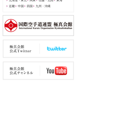
北海道・東北
関東
信越・北陸
東海
近畿
中国
四国
九州・沖縄