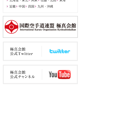
北海道・東北
関東
信越・北陸
東海
近畿
中国
四国
九州・沖縄