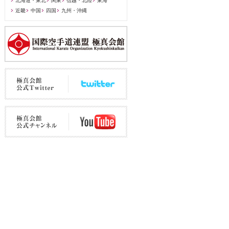
北海道・東北
関東
信越・北陸
東海
近畿
中国
四国
九州・沖縄