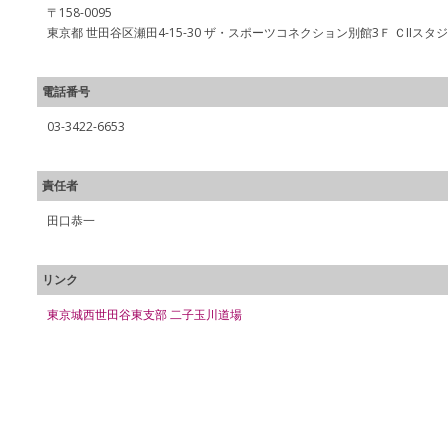
〒158-0095
東京都 世田谷区瀬田4-15-30 ザ・スポーツコネクション別館3Ｆ ＣIIスタ
電話番号
03-3422-6653
責任者
田口恭一
リンク
東京城西世田谷東支部 二子玉川道場